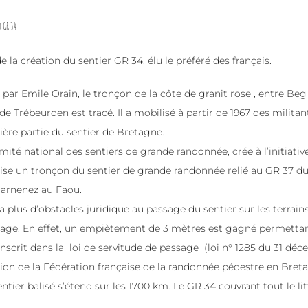
u GR 34
de la création du sentier GR 34, élu le préféré des français.
ié par Emile Orain, le tronçon de la côte de granit rose , entre Be
e Trébeurden est tracé. Il a mobilisé à partir de 1967 des militan
ère partie du sentier de Bretagne.
omité national des sentiers de grande randonnée, crée à l’initiati
lise un tronçon du sentier de grande randonnée relié au GR 37 du
uarnenez au Faou.
’y a plus d’obstacles juridique au passage du sentier sur les terrain
lage. En effet, un empiètement de 3 mètres est gagné permettan
inscrit dans la loi de servitude de passage (loi n° 1285 du 31 déc
tion de la Fédération française de la randonnée pédestre en Bret
entier balisé s’étend sur les 1700 km. Le GR 34 couvrant tout le li