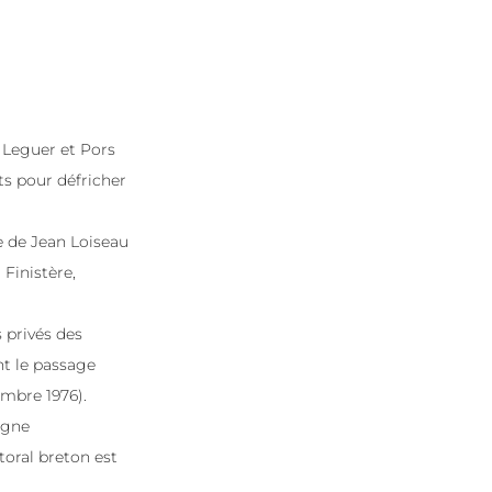
g Leguer et Pors
ts pour défricher
ve de Jean Loiseau
 Finistère,
s privés des
t le passage
embre 1976).
agne
ttoral breton est