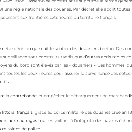
Révolution, l’assemblée constituante supprime la ferme général
1791 une régie nationale des douanes. Par décret elle abolit toutes 
repoussant aux frontières extérieures du territoire français.
de cette décision que naît le sentier des douaniers breton. Des co
de surveillance sont construits tandis que d’autres abris moins c
oyens du bord sont élevés par les « douaniers ». Ces hommes, qui
nt toutes les deux heures pour assurer la surveillance des côtes.
tifs :
tre la contrebande
, et empêcher le débarquement de marchand
 littoral français
, grâce au corps militaire des douanes créé an 18
ours aux naufragés
tout en veillant à l’intégrité des navires échou
s missions de police