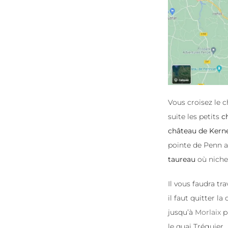
Vous croisez le
suite les petits
c
château de Kern
pointe de Penn a
taureau
où niche
Il vous faudra tr
il faut quitter l
jusqu’à
Morlaix
pa
le quai Tréguier.