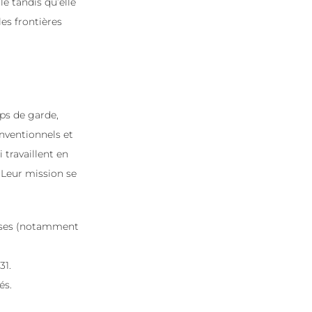
e tandis qu’elle
les frontières
rps de garde,
onventionnels et
 travaillent en
 Leur mission se
ises (notamment
31.
és.