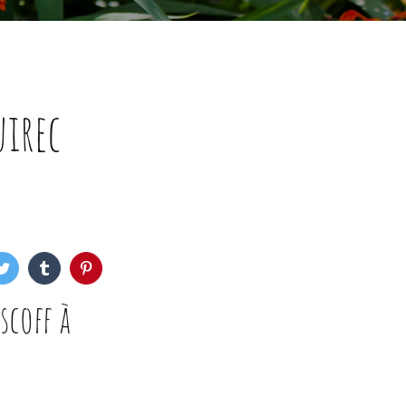
uirec
scoff à