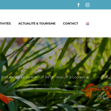
Facebook
Instagram
TIVITÉS
ACTUALITÉ & TOURISME
CONTACT
s Bretagne
|
Le sentier GR 34 de Roscoff à Locquirec