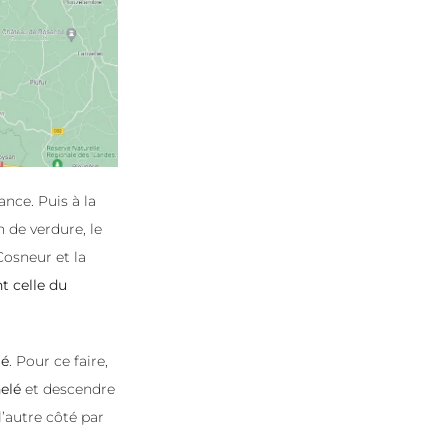
ance. Puis à la
 de verdure, le
Cosneur et la
nt celle du
lé
. Pour ce faire,
nelé
et descendre
l’autre côté par