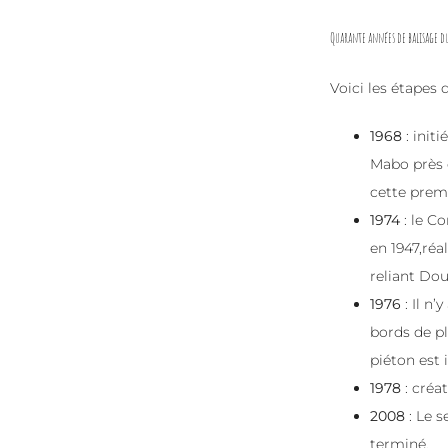
Quarante années de balisage d
Voici les étapes 
1968
: init
Mabo près d
cette premi
1974
: le C
en 1947,réa
reliant Do
1976
: Il n
bords de p
piéton est 
1978
: créa
2008
: Le s
terminé.