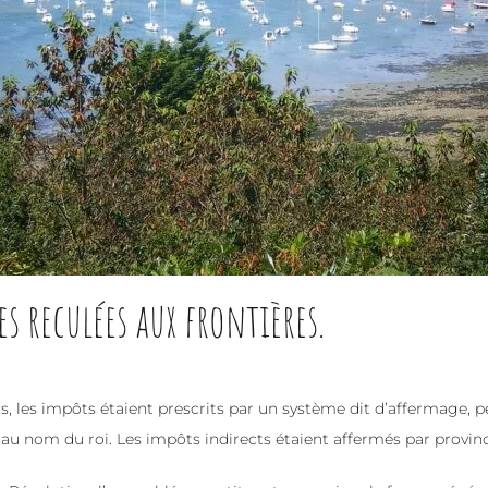
s reculées aux frontières.
 s, les impôts étaient prescrits par un système dit d’affermage, p
 au nom du roi. Les impôts indirects étaient affermés par provinc