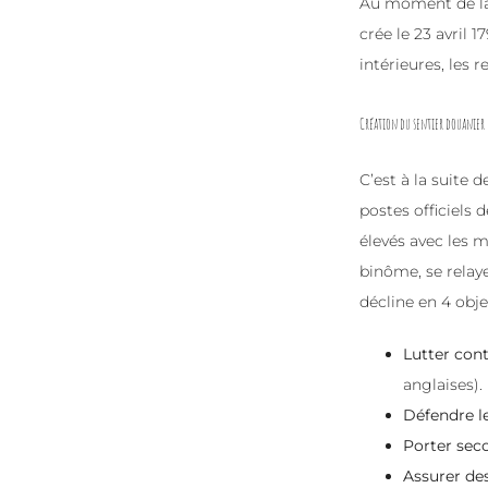
Au moment de la 
crée le 23 avril 
intérieures, les 
Création du sentier douanier
C’est à la suite 
postes officiels 
élevés avec les m
binôme, se relaye
décline en 4 objec
Lutter con
anglaises).
Défendre le
Porter sec
Assurer de