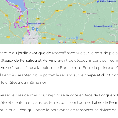
 chemin du
jardin exotique de
Roscoff
avec vue sur le port de plais
hâteaux de Kersaliou et Kerviny
avant de découvrir dans son écrin
evez
trônant face à la pointe de Bouillenou. Entre la pointe de 
l Lann à Carantec, vous portez le regard sur le
chapelet d’îlot do
 le château du même nom.
averser le bras de mer pour rejoindre la côte en face de
Locqueno
a côte et d’enfoncer dans les terres pour contourner
l’aber de Pen
r le quai Léon qui longe le port avant de remonter sa rivière de 