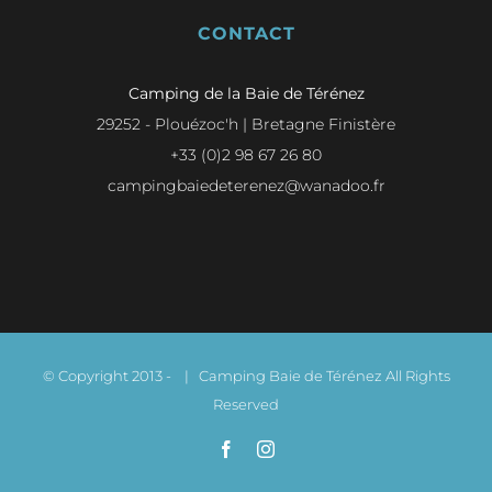
CONTACT
Camping de la Baie de Térénez
29252 - Plouézoc'h | Bretagne Finistère
+33 (0)2 98 67 26 80
campingbaiedeterenez@wanadoo.fr
© Copyright 2013 -
| Camping Baie de Térénez All Rights
Reserved
Facebook
Instagram