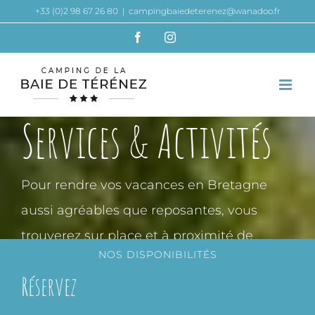
Passer
+33 (0)2 98 67 26 80
|
campingbaiedeterenez@wanadoo.fr
au
Facebook
Instagram
contenu
Services & Activités
Pour rendre vos vacances en Bretagne
aussi agréables que reposantes, vous
trouverez sur place et à proximité de
NOS DISPONIBILITÉS
nombreux services utiles et pratiques lors
Réservez
de votre séjour à Plouézoc’h en Finistère.