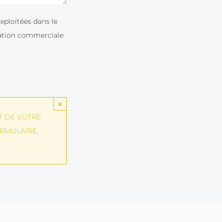
xploitées dans le
elation commerciale
×
T DE VOTRE
RMULAIRE,
É
.